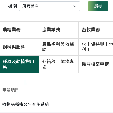
機關
搜尋
農糧業務
漁業業務
畜牧業務
農民福利與救補
水土保持與土
飼料與肥料
助
利用
種原及動植物用
外籍移工業務專
機關檔案申請
藥
區
申請項目
植物品種權公告查詢系統