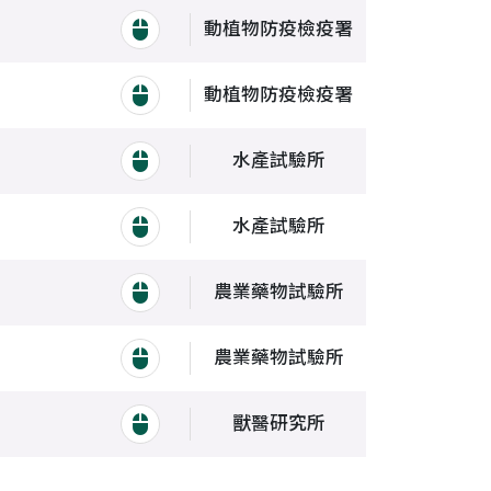
動植物防疫檢疫署
動藥管理e網通整合平台
動植物防疫檢疫署
農藥登記管理系統
水產試驗所
魚苗繁殖推廣
水產試驗所
提供餌料生物種原
農業藥物試驗所
農藥登記
農業藥物試驗所
成品農藥委託檢驗線上申請及查詢
獸醫研究所
動物用生物藥品檢定綜合服務網