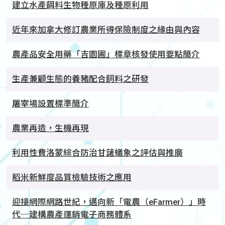
建立水產餌料生物種原庫及種原利用
近年來加拿大修訂農業所得保險制度之緣由與內容
農產品安全用藥「吉園圃」標章核發使用要點簡介
生產兼顧生態的養豬配合飼料之研發
屠宰場設置標準簡介
農業再造，生機再現
利用性費洛蒙綜合防治甘藷蟻象之評估與推廣
稻米新鮮度品質檢驗技術之應用
迎接網際網路世紀，邁向新「電農（eFarmer）」時
代─建構農產運銷電子商務體系