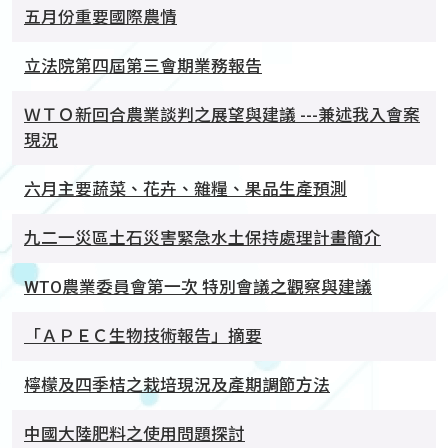
五月份重要國際農情
立法院第四屆第三會期業務報告
ＷＴＯ新回合農業談判之展望與建議 ---兼述我入會案
現況
六月主要蔬菜、花卉、雜糧、果品生產預測
九二一災區土石災害緊急水土保持處理計畫簡介
WTO農業委員會第一次 特別會議之觀察與建議
「ＡＰＥＣ生物技術報告」摘要
檸檬及四季桔之栽培現況及產期調節方法
中國大陸肥料之使用問題探討