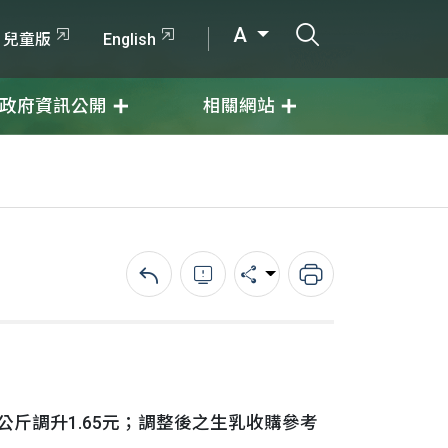
打開搜尋輸入
A
兒童版
English
政府資訊公開
相關網站
回上一頁
錯誤回報
分享
列印
斤調升1.65元；調整後之生乳收購參考