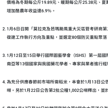
價格為冬期每公斤19.89元、暖期每公斤25.38元、
增加酪農年收益達6.9％。
1月6日召開「莫拉克及芭瑪颱風重大災區管考研商
復建工作執行方向及重點，並選定80個防災重點聚
1月12日至15日舉行國際園藝學會（ISHS）第一
南亞等13個國家與我國蘭花學者、專家與業者進行經
為充分供應春節前市場所需稻米，本會於1月13日公告
噸。另於1月22日公告第2批公糧1,002公噸釋出，並