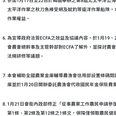
參加1月17日至22日於韓國舉辦之第8屆北太平洋
太平洋作業之秋刀魚棒受網及魷釣等遠洋作業船隊，
作業權益。
為宣導政府洽簽ECFA之效益及協議內容，於1月19、
會農會總幹事及主管幹部對ECFA了解外，並探討農
法規研修等議題。
本會補助全國農業金庫輔導農漁會信用部設置條碼閱
庫並於1月20日開辦委託農漁會代收國民年金保險費
1月21日會銜內政部修正「從事農業工作農民申請參
第1條、第2條及第12條之1條文，保障僅領取農民