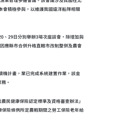
公海漁業管理多邊會議。該會議涉及我國在北
本會積極參與，以維護我國遠洋船隊相關
20、29日分別舉辦3場次座談會，除增加與
會因應縣市合併升格直轄市改制整併及農會
讀機計畫，業已完成系統建置作業，該金
業務。
加農民健康保險認定標準及資格審查辦法」
健康保險條例所定農暇期間之勞工保險老年給