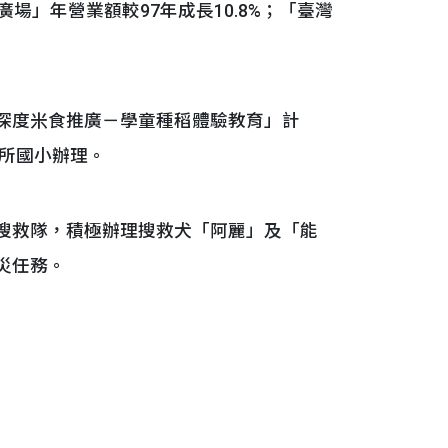
場」年營業額較97年成長10.8%；「臺灣
深度米食推廣－學童種稻體驗教育」計
1所國小辦理。
搜救隊，積極辦理搜救犬「阿麗」及「能
災任務。