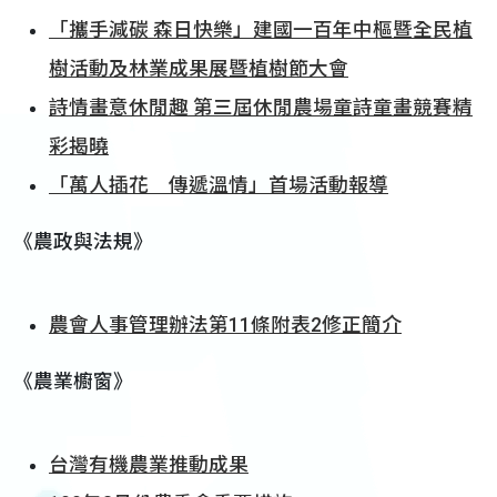
「攜手減碳 森日快樂」建國一百年中樞暨全民植
樹活動及林業成果展暨植樹節大會
詩情畫意休閒趣 第三屆休閒農場童詩童畫競賽精
彩揭曉
「萬人插花 傳遞溫情」首場活動報導
《農政與法規》
農會人事管理辦法第11條附表2修正簡介
《農業櫥窗》
台灣有機農業推動成果