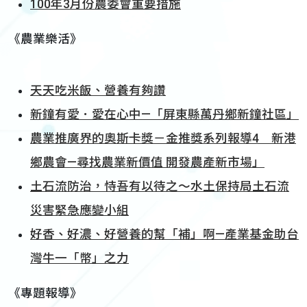
100年3月份農委會重要措施
《農業樂活》
天天吃米飯、營養有夠讚
新鐘有愛．愛在心中—「屏東縣萬丹鄉新鐘社區」
農業推廣界的奧斯卡獎－金推獎系列報導4 新港
鄉農會—尋找農業新價值 開發農產新市場」
土石流防治，恃吾有以待之～水土保持局土石流
災害緊急應變小組
好香、好濃、好營養的幫「補」啊—產業基金助台
灣牛一「幣」之力
《專題報導》