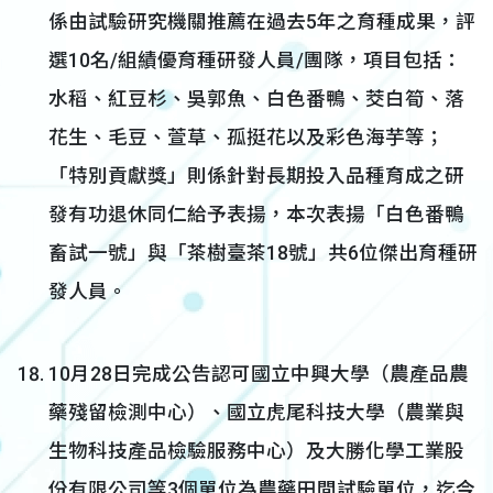
係由試驗研究機關推薦在過去5年之育種成果，評
選10名/組績優育種研發人員/團隊，項目包括：
水稻、紅豆杉、吳郭魚、白色番鴨、茭白筍、落
花生、毛豆、萱草、孤挺花以及彩色海芋等；
「特別貢獻獎」則係針對長期投入品種育成之研
發有功退休同仁給予表揚，本次表揚「白色番鴨
畜試一號」與「茶樹臺茶18號」共6位傑出育種研
發人員。
10月28日完成公告認可國立中興大學（農產品農
藥殘留檢測中心）、國立虎尾科技大學（農業與
生物科技產品檢驗服務中心）及大勝化學工業股
份有限公司等3個單位為農藥田間試驗單位，迄今