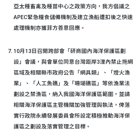
亞太種畜禽及種苗中心之政策方向，我方倡議之
APEC緊急糧食儲備機制及建立漁船遭扣後之快速
處理機制亦獲菲方善意回應。
10月13日召開跨部會「研商國內海洋保護區劃
設」會議，與會單位同意台灣距岸3浬內禁止拖網
區域及相關縣市政府公告「網具類」、「燈火漁
業」、「人工魚礁」及「珊瑚礁區」等依漁業法
劃設之禁漁區，納入我國海洋保護區範圍，並請
相關海洋保護區主管機關加強管理與執法，俾落
實行政院永續發展委員會所設定積極推動海洋保
護區之劃設及落實管理之目標。