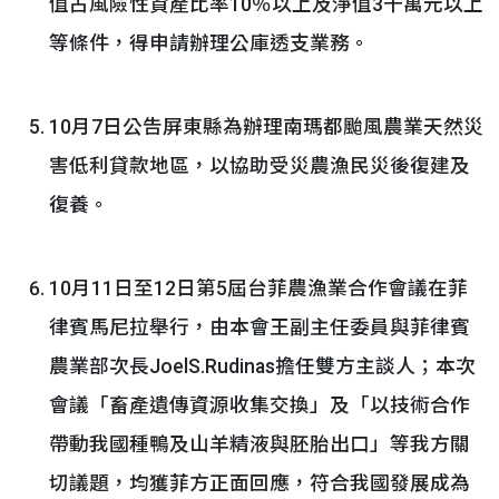
值占風險性資產比率10％以上及淨值3千萬元以上
等條件，得申請辦理公庫透支業務。
10月7日公告屏東縣為辦理南瑪都颱風農業天然災
害低利貸款地區，以協助受災農漁民災後復建及
復養。
10月11日至12日第5屆台菲農漁業合作會議在菲
律賓馬尼拉舉行，由本會王副主任委員與菲律賓
農業部次長JoelS.Rudinas擔任雙方主談人；本次
會議「畜產遺傳資源收集交換」及「以技術合作
帶動我國種鴨及山羊精液與胚胎出口」等我方關
切議題，均獲菲方正面回應，符合我國發展成為