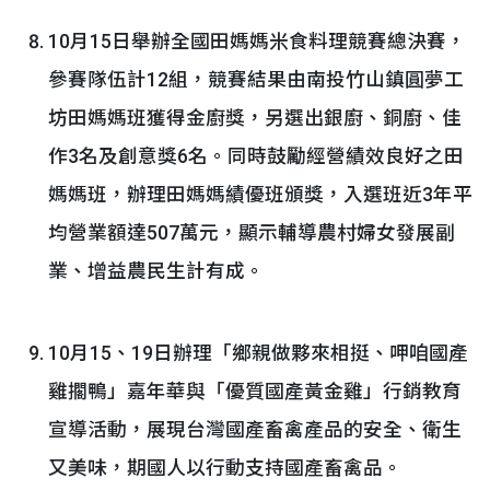
10月15日舉辦全國田媽媽米食料理競賽總決賽，
參賽隊伍計12組，競賽結果由南投竹山鎮圓夢工
坊田媽媽班獲得金廚獎，另選出銀廚、銅廚、佳
作3名及創意獎6名。同時鼓勵經營績效良好之田
媽媽班，辦理田媽媽績優班頒獎，入選班近3年平
均營業額達507萬元，顯示輔導農村婦女發展副
業、增益農民生計有成。
10月15、19日辦理「鄉親做夥來相挺、呷咱國產
雞擱鴨」嘉年華與「優質國產黃金雞」行銷教育
宣導活動，展現台灣國產畜禽產品的安全、衛生
又美味，期國人以行動支持國產畜禽品。