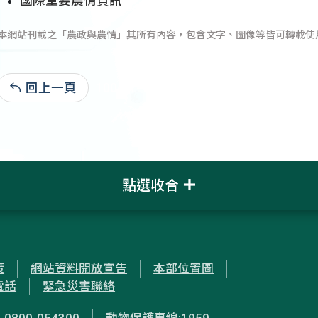
國際重要農情資訊
本網站刊載之「農政與農情」其所有內容，包含文字、圖像等皆可轉載使
回上一頁
100-11-17:17,630
點選收合
策
網站資料開放宣告
本部位置圖
電話
緊急災害聯絡
00-054300
動物保護專線:1959