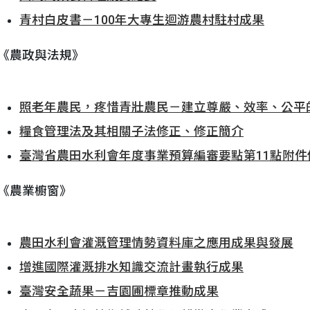
青村白皮書－100年大專生迴游農村駐村成果
《農政與法規》
照老年農民，疼惜青壯農民－建立尊嚴、效率、公平
糧食管理法及其相關子法修正、修正簡介
臺灣省農田水利會年度事業預算編審要點第11點附件
《農業櫥窗》
農田水利會灌溉管理情勢資料庫之應用成果與發展
增進國際灌溉排水知識交流計畫執行成果
臺灣安全蔬果－吉園圃標章推動成果