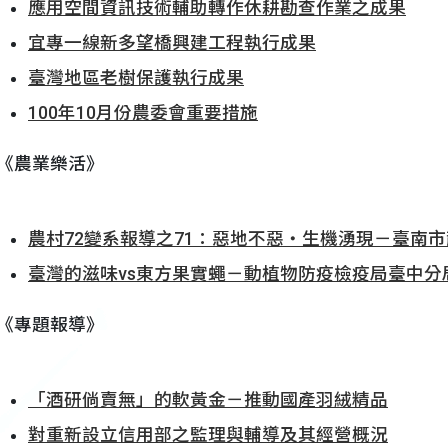
應用空間資訊技術輔助轉作休耕勘查作業之成果
宜專一線新多望橋興建工程執行成果
臺灣地區老樹保護執行成果
100年10月份農委會重要措施
《農業樂活》
農村72變系報導之71：惡地不惡‧生機湧現－臺南
臺灣的滋味vs東方果實蠅－動植物防疫檢疫局臺中
《專題報導》
「酒研倘賣無」的軟黃金－推動國產羽絨精品
對重新設立信用部之監理與輔導及其經營概況