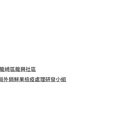
市龍崎區龍興社區
分局外銷鮮果檢疫處理研發小組