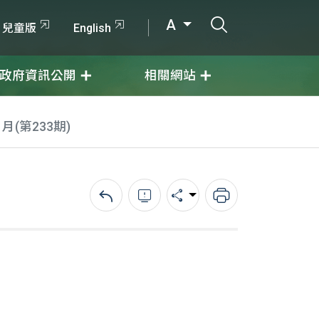
打開搜尋輸入
A
兒童版
English
政府資訊公開
相關網站
1月(第233期)
回上一頁
錯誤回報
分享
列印