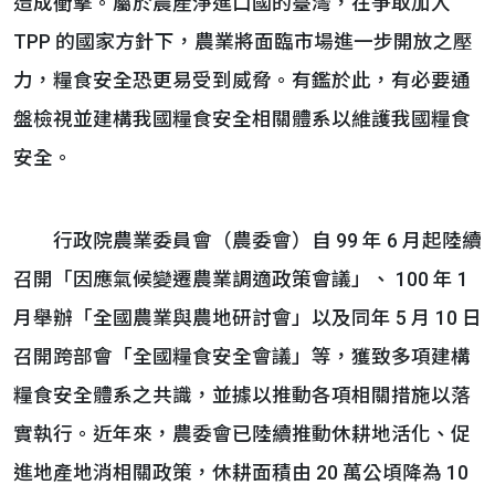
造成衝擊。屬於農產淨進口國的臺灣，在爭取加入
TPP 的國家方針下，農業將面臨市場進一步開放之壓
力，糧食安全恐更易受到威脅。有鑑於此，有必要通
盤檢視並建構我國糧食安全相關體系以維護我國糧食
安全。
行政院農業委員會（農委會）自 99 年 6 月起陸續
召開「因應氣候變遷農業調適政策會議」、 100 年 1
月舉辦「全國農業與農地研討會」以及同年 5 月 10 日
召開跨部會「全國糧食安全會議」等，獲致多項建構
糧食安全體系之共識，並據以推動各項相關措施以落
實執行。近年來，農委會已陸續推動休耕地活化、促
進地產地消相關政策，休耕面積由 20 萬公頃降為 10