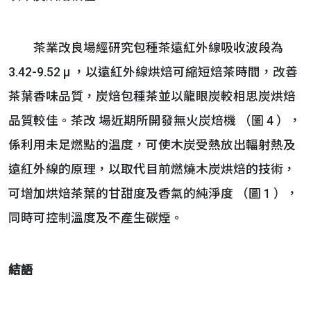
茶業改良場經研究包種茶遠紅外線吸收波段為
3.42-9.52 µ ，以遠紅外線烘焙可縮短焙茶時間，改善
茶葉香味品質，炭焙包種茶並以龍眼炭較相思炭烘焙
品質較佳。茶改 場近期所開發無火炭焙機 （圖 4 ），
係利用未足燃點的溫度，可使木炭受熱放出輻射熱及
遠紅外線的原理，以取代目前燃燒木炭烘焙的技術，
可增加烘焙茶葉的甘甜度及香氣的純淨度 （圖 1 ），
同時可控制溫度及不產生碳煙。
結語