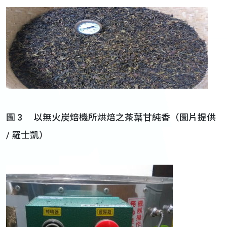
圖 3 以無火炭焙機所烘焙之茶葉甘純香（圖片提供
/ 羅士凱）