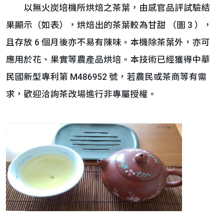
以無火炭培機所烘焙之茶葉，由感官品評試驗結
果顯示（如表），烘焙出的茶葉較為甘甜 （圖 3 ），
且存放 6 個月後亦不易有陳味。本機除茶葉外，亦可
應用於花、果實等農產品烘培。本技術已經獲得中華
民國新型專利第 M486952 號，若農民或茶商等有需
求，歡迎洽詢茶改場進行非專屬授權。