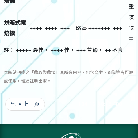
焙機
重
陳
烘箱式電
++++
++++
+++
略香
++++
+++
+++
味
焙機
中
註： +++++ 最佳， ++++ 佳， +++ 普通， ++ 不良
本網站刊載之「農政與農情」其所有內容，包含文字、圖像等皆可轉
載使用，惟須註明出處。
回上一頁
104-12-18:16,488