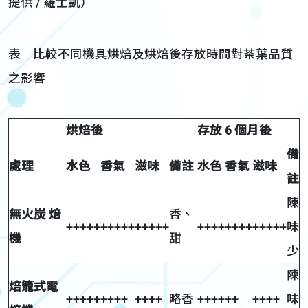
提供 / 羅士凱）
表 比較不同機具烘焙及烘焙後存放時間對茶葉品質
之影響
烘焙後
存放 6 個月後
備
處理
水色
香氣
滋味
備註
水色
香氣
滋味
註
陳
無火炭 焙
香、
+++++
+++++
+++++
++++
++++
+++++
味
機
甜
少
陳
焙籠式電
+++++
++++
++++
略香
++++
++
++++
味