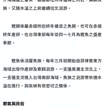
外海捕獲之童尖、嘉腊都在同等溫線之附近，鯛類魚
族，又隨水溫之上昇繼續往北洄游。
鰹類係屬赤道附近終年棲息之魚類，也可在赤道
終年產卵，在台灣東部每年從四～七月為鰹魚之盛產
季節。
鰹魚係活躍魚族，每年三月就開始由菲律賓東方
海域出發作產卵及索餌洄游。一支循黑潮主流北上，
一支循支流進入台灣南部海域。魚族之洄游常依適水
溫在進行，與氣候有很密切之關係。
節氣與民俗