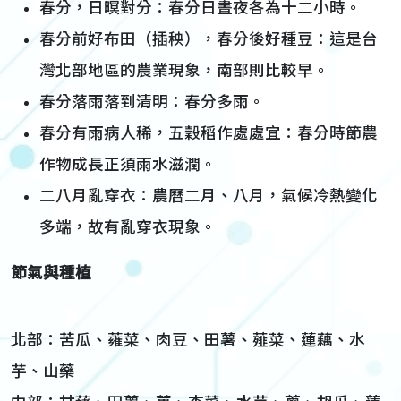
春分，日暝對分：春分日晝夜各為十二小時。
春分前好布田（插秧），春分後好種豆：這是台
灣北部地區的農業現象，南部則比較早。
春分落雨落到清明：春分多雨。
春分有雨病人稀，五穀稻作處處宜：春分時節農
作物成長正須雨水滋潤。
二八月亂穿衣：農曆二月、八月，氣候冷熱變化
多端，故有亂穿衣現象。
節氣與種植
北部：苦瓜、蕹菜、肉豆、田薯、薤菜、蓮藕、水
芋、山藥