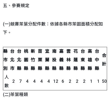
五、參賽規定
(一)競賽茶葉分配件數：依據各縣市茶園面積分配如
下。
縣
台
台
桃
新
苗
宜
南
嘉
雲
花
台
高
台
合
市
北
北
園
竹
栗
蘭
投
義
林
蓮
東
雄
中
計
別
市
縣
縣
縣
縣
縣
縣
縣
縣
縣
縣
縣
縣
人
2
7
4
4
4
4
12
6
2
2
2
1
1
50
數
(二)茶葉種類