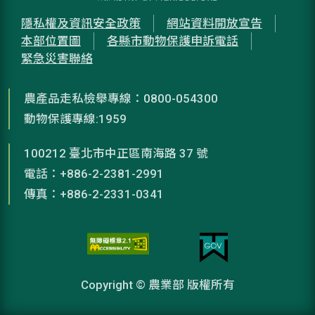
隱私權及資訊安全政策
網站資料開放宣告
本部位置圖
各縣市動物保護申訴電話
緊急災害聯絡
農產品走私檢舉專線：0800-054300
動物保護專線:1959
100212 臺北市中正區南海路 37 號
電話：+886-2-2381-2991
傳真：+886-2-2331-0341
Copyright © 農業部 版權所有