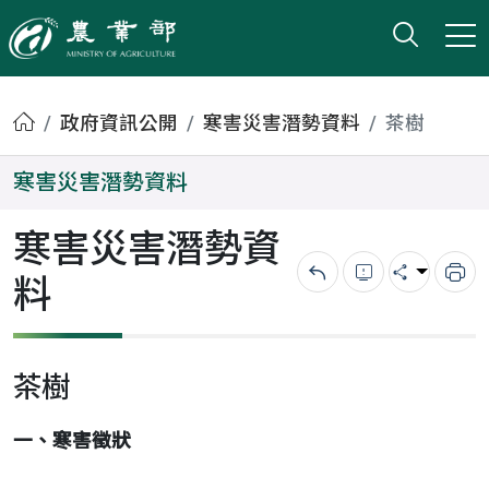
打開搜
小版
農業部
首頁
政府資訊公開
寒害災害潛勢資料
茶樹
寒害災害潛勢資料
寒害災害潛勢資
料
回上一頁
錯誤回報
分享
列
茶樹
一、寒害徵狀