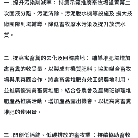
一 . 提升污染削減率： 持續示範推廣畜牧場設置第二
次固液分離、污泥清除、污泥脫水機等設施及 擴大技
術團隊到場輔導，降低畜牧廢水污染及提升放流水
質。
二 . 提高禽畜糞的去化及回歸農地： 輔導堆肥場增加
禽畜糞的收受量，以製成有機質肥料；協助媒合畜牧
場與果菜園合作，將禽畜糞堆肥有效回歸農地利用，
並推廣優質禽畜糞堆肥，結合各農會及產銷班辦理堆
肥產品推廣活動，增加產品露出機會，以提高禽畜糞
堆肥的使用量。
三 . 開創低耗能、低碳排放的畜牧業 ：持續協助畜牧