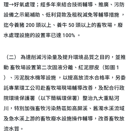
理→好氧處理；經多年來結合技術輔導、推廣、污防
設備之示範補助、低利貸款及租稅減免等輔導措施 ，
迄今養豬 200 頭以上、養牛 50 頭以上的畜牧場，廢
水處理設施的設置率已達 100% 。
（二） 為達削減污染量及提升環境品質之目的，並推
動 畜牧場設置第二次固液分離、紅泥膠皮（如圖 1
）、污泥脫水機等設施 ，以提高放流水合格率，另委
託專業環工公司赴畜牧場現場輔導改善，及配合行政
院環境保護署（以下簡稱環保署）整治九大重點河
川，特別加強畜牧污染熱區如高屏溪、舊濁水溪流域
及急水溪上游的畜牧廢水設施操作輔導，改善畜牧放
流水質。