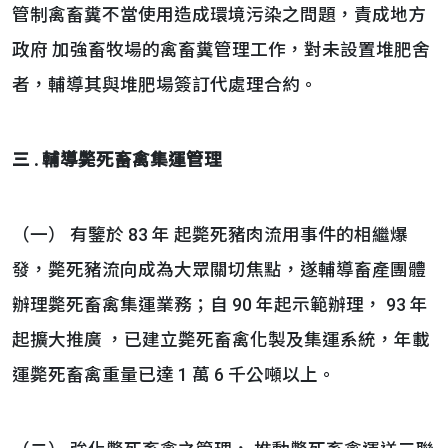
管制禽畜糞不當使用造成環境污染之問題，責成地方
政府 加強畜牧場的禽畜糞管理工作，對未設置堆肥舍
者，輔導其與堆肥場簽訂代處理合約。
三 . 輔導斃死畜禽集運管理
（一） 有鑒於 83 年 起斃死豬肉流用事件的相繼爆
發，斃死豬流向成為大眾關切焦點，遂輔導畜產團體
辦理斃死畜禽集運業務；自 90 年起示範辦理， 93 年
起擴大推廣 ，已建立斃死畜禽化製及集運系統，年載
運斃死畜禽重量已達 1 萬 6 千公噸以上。