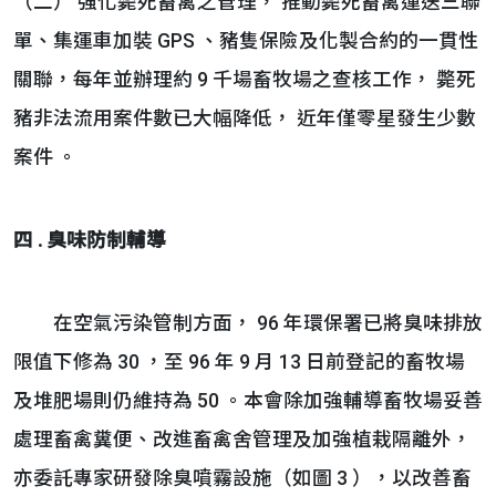
（二） 強化斃死畜禽之管理， 推動斃死畜禽運送三聯
單、集運車加裝 GPS 、豬隻保險及化製合約的一貫性
關聯，每年並辦理約 9 千場畜牧場之查核工作， 斃死
豬非法流用案件數已大幅降低， 近年僅零星發生少數
案件 。
四 . 臭味防制輔導
在空氣污染管制方面， 96 年環保署已將臭味排放
限值下修為 30 ，至 96 年 9 月 13 日前登記的畜牧場
及堆肥場則仍維持為 50 。本會除加強輔導畜牧場妥善
處理畜禽糞便、改進畜禽舍管理及加強植栽隔離外，
亦委託專家研發除臭噴霧設施（如圖 3 ），以改善畜