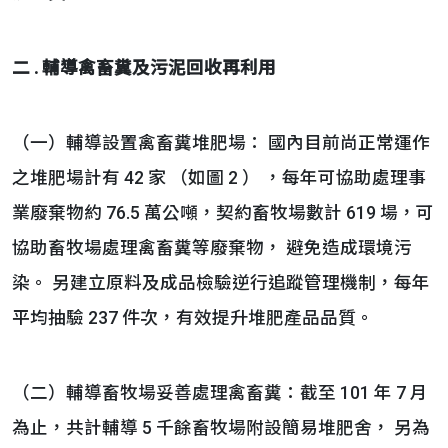
二 . 輔導禽畜糞及污泥回收再利用
（一）輔導設置禽畜糞堆肥場： 國內目前尚正常運作
之堆肥場計有 42 家 （如圖 2 ） ，每年可協助處理事
業廢棄物約 76.5 萬公噸，契約畜牧場數計 619 場，可
協助畜牧場處理禽畜糞等廢棄物， 避免造成環境污
染。 另建立原料及成品檢驗逆行追蹤管理機制，每年
平均抽驗 237 件次，有效提升堆肥產品品質。
（二）輔導畜牧場妥善處理禽畜糞：截至 101 年 7 月
為止，共計輔導 5 千餘畜牧場附設簡易堆肥舍， 另為