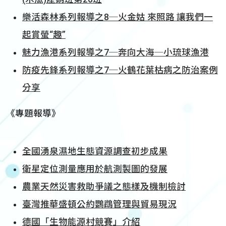
樂活森林系列報導之8─火金姑 來照路 讓我們一
起賞螢“趣”
魅力漁港系列報導之7─奔向大海─小琉球漁港
防疫先鋒系列報導之7─火鶴花葉枯病之防治案例
分享
《專題報導》
全國湧泉濕地生態資源調查初步成果
衛星定位測量應用於航測製圖的發展
農業天然災害救助爭議之態樣及機制檢討
臺灣推華盛頓公約鸚鵡管理與貿易現況
德國「生物能源村競賽」介紹