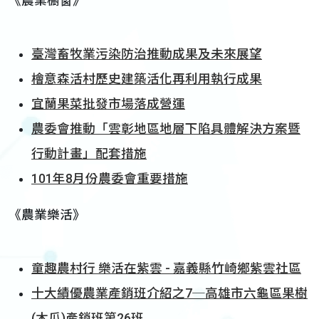
《農業櫥窗》
臺灣畜牧業污染防治推動成果及未來展望
檜意森活村歷史建築活化再利用執行成果
宜蘭果菜批發市場落成營運
農委會推動「雲彰地區地層下陷具體解決方案暨
行動計畫」配套措施
101年8月份農委會重要措施
《農業樂活》
童趣農村行 樂活在紫雲 - 嘉義縣竹崎鄉紫雲社區
十大績優農業產銷班介紹之7─高雄市六龜區果樹
(木瓜)產銷班第26班