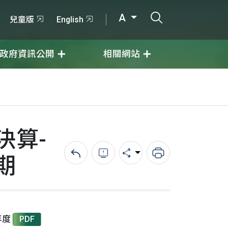
打開搜尋輸入
A
兒童版
English
政府資訊公開
相關網站
決算-
期
回上一頁
錯誤回報
分享
列印
年度
PDF