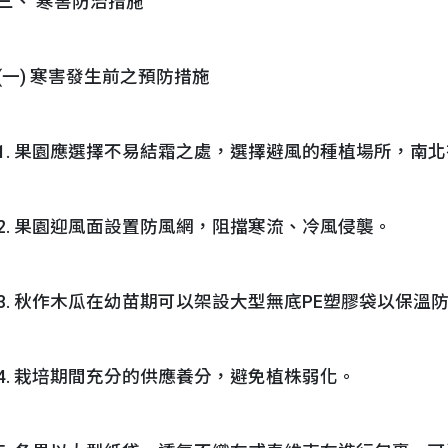
三、 寒害防治措施
(一) 寒害發生前之預防措施
1. 果園應選擇不易結霜之處，選擇避風的種植場所，南
2. 果園迎風面設置防風網，阻擋寒流、冷風侵襲。
3. 秋作木瓜在幼苗期可以架設大型無底PE塑膠袋以保溫
4. 栽培期間充分的供應養分，避免植株弱化。