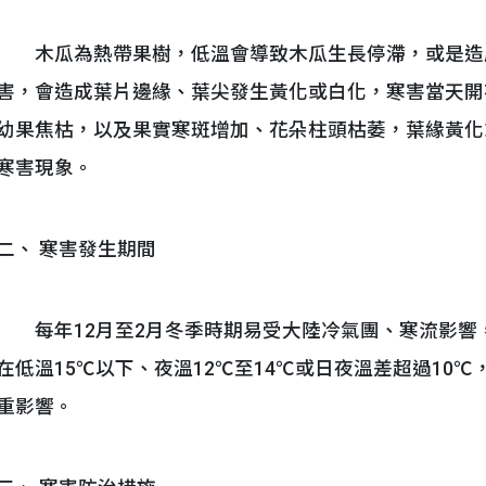
木瓜為熱帶果樹，低溫會導致木瓜生長停滯，或是造成
害，會造成葉片邊緣、葉尖發生黃化或白化，寒害當天開
幼果焦枯，以及果實寒斑增加、花朵柱頭枯萎，葉緣黃化
寒害現象。
二、 寒害發生期間
每年12月至2月冬季時期易受大陸冷氣團、寒流影響，
在低溫15℃以下、夜溫12℃至14℃或日夜溫差超過10
重影響。