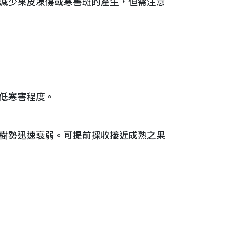
可減少果皮凍傷或寒害斑的產生，但需注意
降低寒害程度。
成樹勢迅速衰弱。可提前採收接近成熟之果