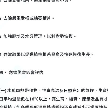
1. 去除受損花朵，避免果實發育不良。
2. 去除嚴重受損或枯萎葉片。
3. 加強肥培及水分管理，以利樹勢恢復。
4. 適當疏果以促進植株根系發育及快速恢復生長。
四、 寒害災害影響評估
(一) 木瓜屬熱帶作物，性喜高溫及日照充足的氣候，生育適溫
日平均溫最低在16℃以上，其生育、結實、產量及品質
合種植，如冬季遇低溫易造成授粉不良或減少正常兩性花