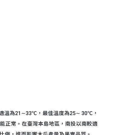
為21∼33℃，最佳溫度為25∼ 30℃，
才能正常。在臺灣本島地區，南投以南較適
比例，進而影響木瓜產量及果實品質。