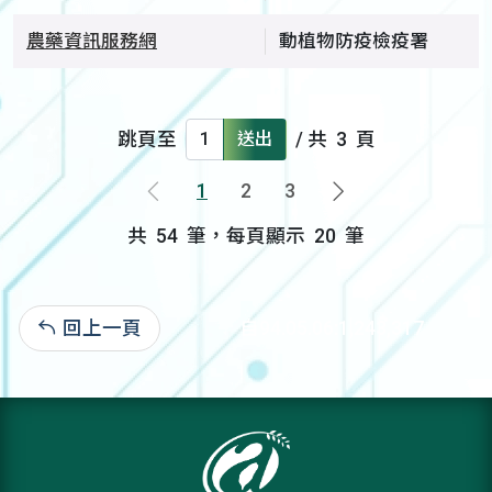
農藥資訊服務網
動植物防疫檢疫署
跳頁至
送出
/ 共
3
頁
1
2
3
上一頁
下一頁
共
54
筆，每頁顯示
20
筆
回上一頁
自94.05.06:1,243,317