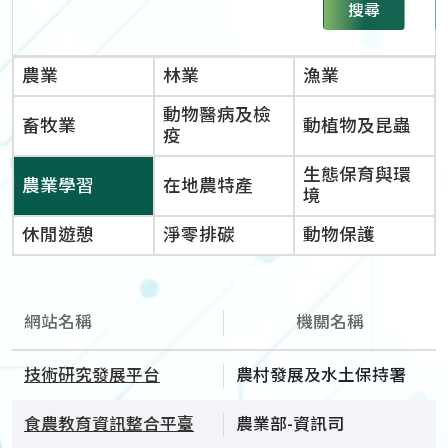
搜尋
農業
林業
漁業
動物醫病及檢
畜牧業
動植物及昆蟲
疫
生態保育與環
農業學習
在地農特產
境
休閒遊憩
淨零排碳
動物保護
網站名稱
機關名稱
技術研究發展平台
農村發展及水土保持署
食農教育資訊整合平臺
農業部-資訊司