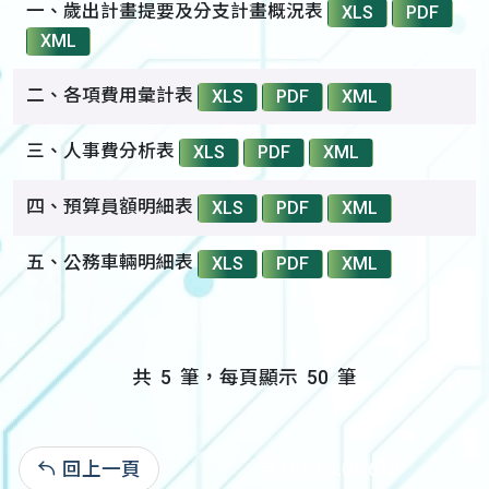
一、歲出計畫提要及分支計畫概況表
XLS
PDF
XML
二、各項費用彙計表
XLS
PDF
XML
三、人事費分析表
XLS
PDF
XML
四、預算員額明細表
XLS
PDF
XML
五、公務車輛明細表
XLS
PDF
XML
共
5
筆，每頁顯示
50
筆
回上一頁
自105.09.06:640