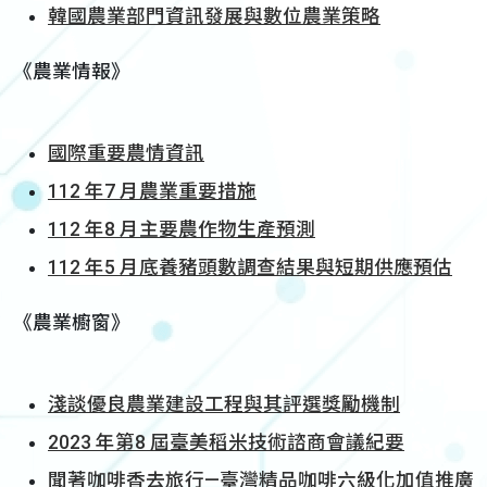
韓國農業部門資訊發展與數位農業策略
《農業情報》
國際重要農情資訊
112 年7 月農業重要措施
112 年8 月主要農作物生產預測
112 年5 月底養豬頭數調查結果與短期供應預估
《農業櫥窗》
淺談優良農業建設工程與其評選獎勵機制
2023 年第8 屆臺美稻米技術諮商會議紀要
聞著咖啡香去旅行—臺灣精品咖啡六級化加值推廣