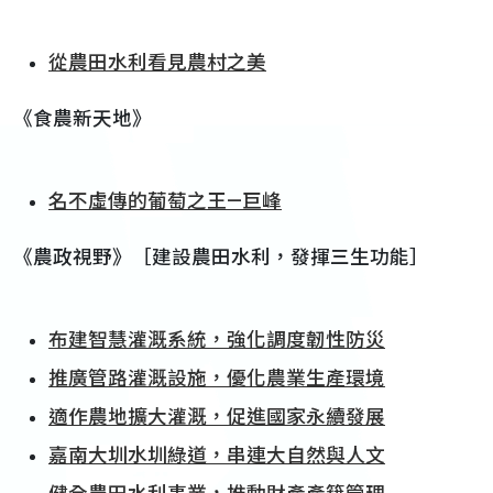
從農田水利看見農村之美
《食農新天地》
名不虛傳的葡萄之王—巨峰
《農政視野》［建設農田水利，發揮三生功能］
布建智慧灌溉系統，強化調度韌性防災
推廣管路灌溉設施，優化農業生產環境
適作農地擴大灌溉，促進國家永續發展
嘉南大圳水圳綠道，串連大自然與人文