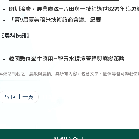
開圳流廣，展業廣澤—八田與一技師逝世82週年追思
「第9屆臺美稻米技術諮商會議」紀要
《農科快訊》
韓國數位孿生應用—智慧水環境管理與應變策略
本網站刊載之「農政與農情」其所有內容，包含文字、圖像等皆可轉載使
回上一頁
113-06-20:2,145