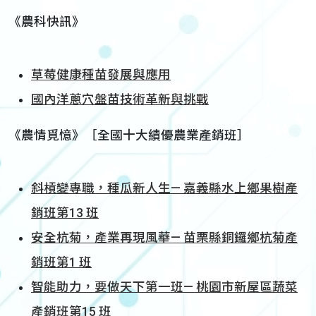
《農科快訊》
草莓健康種苗發展與應用
國內洋蔥穴盤苗技術革新與挑戰
《農情覓憶》［全國十大績優農業產銷班］
斜槓變專職，種瓜新人生— 嘉義縣水上鄉果樹產
銷班第13 班
安全杭菊，產業再現風華— 苗栗縣銅鑼鄉杭菊產
銷班第1 班
智能助力，要做天下第一班— 桃園市新屋區蔬菜
產銷班第15 班