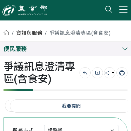
打開搜
小版
農業部
首頁
資訊與服務
爭議訊息澄清專區(含食安)
便民服務
爭議訊息澄清專
區(含食安)
回上一頁
錯誤回報
分享
列
我要提問
搜尋方式