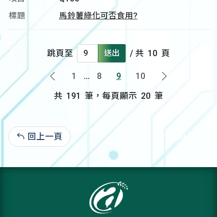
馬鈴薯綠化可否食用?
跳頁至
送出
/ 共
10
頁
1
...
8
9
10
上一頁
下一頁
共
191
筆，每頁顯示
20
筆
回上一頁
2015-04-30:4350417