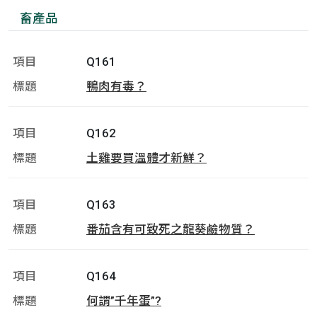
畜產品
Q161
鴨肉有毒？
Q162
土雞要買溫體才新鮮？
Q163
番茄含有可致死之龍葵鹼物質？
Q164
何謂”千年蛋”?