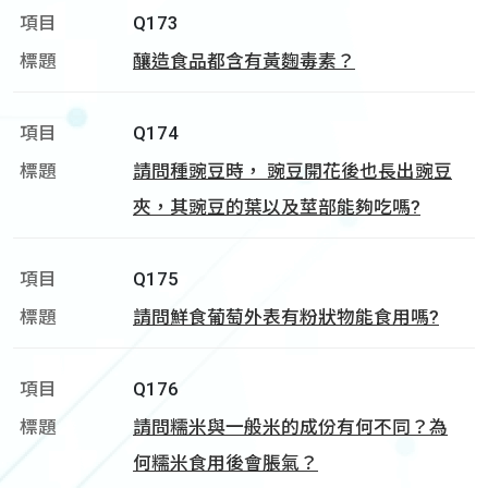
Q173
釀造食品都含有黃麴毒素？
Q174
請問種豌豆時， 豌豆開花後也長出豌豆
夾，其豌豆的葉以及莖部能夠吃嗎?
Q175
請問鮮食葡萄外表有粉狀物能食用嗎?
Q176
請問糯米與一般米的成份有何不同？為
何糯米食用後會脹氣？