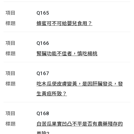
Q165
蜂蜜可不可給嬰兒食用？
Q166
腎臟功能不佳者，慎吃楊桃
Q167
吃木瓜使皮膚變黃，是因肝臟發炎，發
生黃疸所致？
Q168
白苦瓜果實凹凸不平是否有農藥殘存的
風險?