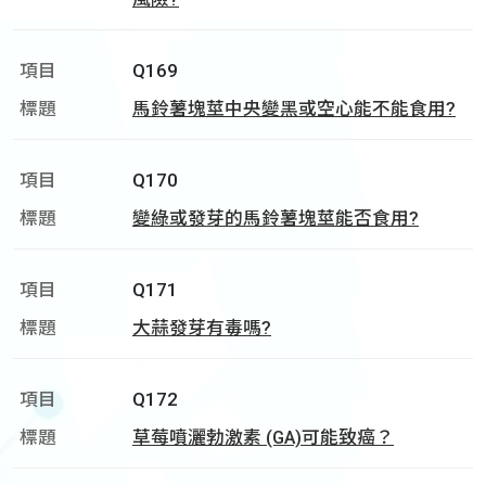
Q169
馬鈴薯塊莖中央變黑或空心能不能食用?
Q170
變綠或發芽的馬鈴薯塊莖能否食用?
Q171
大蒜發芽有毒嗎?
Q172
草莓噴灑勃激素 (GA)可能致癌？