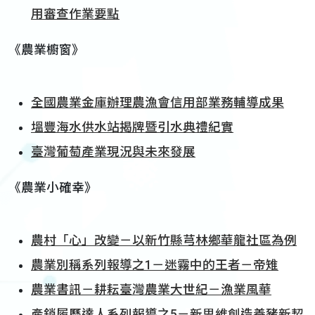
用審查作業要點
《農業櫥窗》
全國農業金庫辦理農漁會信用部業務輔導成果
塭豐海水供水站揭牌暨引水典禮紀實
臺灣葡萄產業現況與未來發展
《農業小確幸》
農村「心」改變－以新竹縣芎林鄉華龍社區為例
農業別稱系列報導之1－迷霧中的王者－帝雉
農業書訊－耕耘臺灣農業大世紀－漁業風華
產銷履歷達人系列報導之5－新思維創造養豬新契